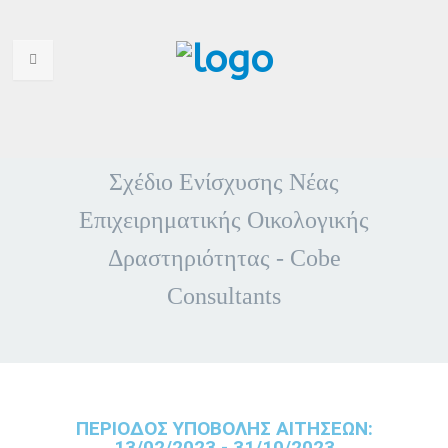
HOME
Σχέδιο Ενίσχυσης Νέας
WHO ARE WE
Επιχειρηματικής Οικολογικής
WHY CHOOSE US
Δραστηριότητας - Cobe
PORTFOLIO
Consultants
SERVICES
ANNOUNCEMENTS
CONTACT US
ΠΕΡΙΟΔΟΣ ΥΠΟΒΟΛΗΣ ΑΙΤΗΣΕΩΝ:
13/02/2023 - 31/10/2023