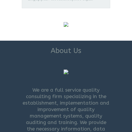
About Us
We are a full service quality
consulting firm specializing in the
establishment, implementation and
improvement of quality
management systems, quality
auditing and training. We provide
the necessary information, data