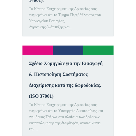
14001).
Το Κέντρο Επιχειρηματικής Αριστείας σας
ενημερώνει ότι το Τμήμα Περιβάλλοντος του
Υπουργείου Γεωργίας,
Αγροτικής Ανάπτυξης και..
Σχέδιο Χορηγιών για την Εισαγωγή
& Πιστοποίηση Συστήματος
Διαχείρισης κατά της δωροδοκίας.
(ISO 37001)
Το Κέντρο Επιχειρηματικής Αριστείας σας
ενημερώνει ότι το Υπουργείο Δικαιοσύνης και
Δημόσιας Τάξεως στα πλαίσια των δράσεων
καταπολέμησης της διαφθοράς, ανακοινώνει
την…