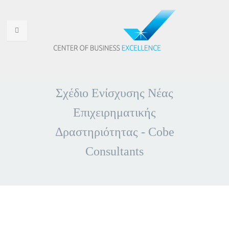
HOME
Σχέδιο Ενίσχυσης Νέας
WHO ARE WE
Επιχειρηματικής
WHY CHOOSE US
Δραστηριότητας - Cobe
PORTFOLIO
Consultants
SERVICES
ANNOUNCEMENTS
CONTACT US