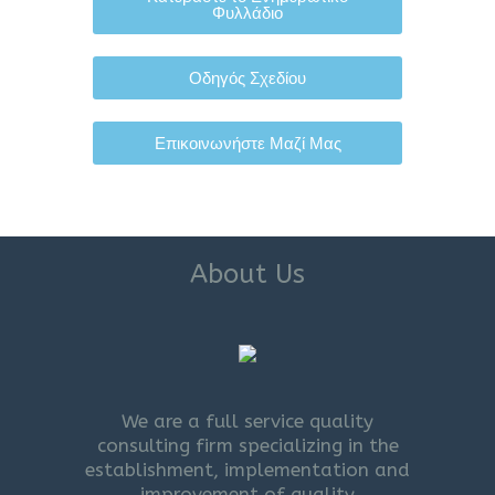
Φυλλάδιο
Οδηγός Σχεδίου
Επικοινωνήστε Μαζί Μας
About Us
We are a full service quality
consulting firm specializing in the
establishment, implementation and
improvement of quality