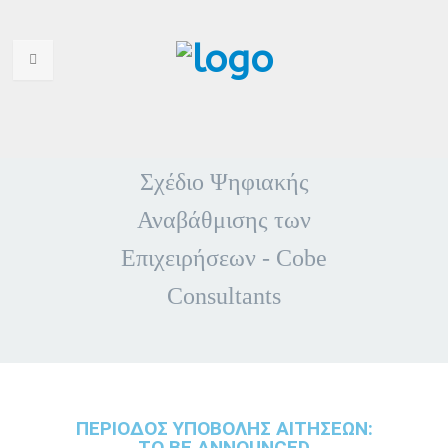
HOME
Σχέδιο Ψηφιακής
WHO ARE WE
Αναβάθμισης των
WHY CHOOSE US
Επιχειρήσεων - Cobe
PORTFOLIO
Consultants
SERVICES
ANNOUNCEMENTS
CONTACT US
ΠΕΡΙΟΔΟΣ ΥΠΟΒΟΛΗΣ ΑΙΤΗΣΕΩΝ:
TO BE ANNOUNCED